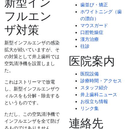
新型イン
歯並び・矯正
ホワイトニング（歯
フルエン
の漂白）
マウスガード
ザ対策
口腔乾燥症
漢方治療
新型インフルエンザの感染
往診
拡大が続いていますが、そ
の対策として井上歯科では
医院案内
空気清浄機を設置しまし
た。
医院設備
診療時間・アクセス
これはストリーマで放電
スタッフ紹介
し、新型インフルエンザウ
井上歯科ニュース
ィルスをも分解・除去する
お役立ち情報
というものです。
リンク集
ただし、この空気清浄機で
連絡先
インフルエンザを全て防げ
るものではありません。