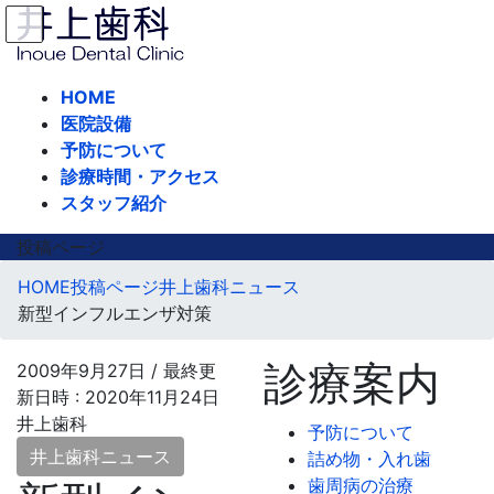
コ
ナ
ン
ビ
テ
ゲ
ン
ー
HOME
ツ
シ
医院設備
へ
ョ
予防について
ス
ン
診療時間・アクセス
キ
に
スタッフ紹介
ッ
移
投稿ページ
プ
動
HOME
投稿ページ
井上歯科ニュース
新型インフルエンザ対策
診療案内
2009年9月27日
/ 最終更
新日時 :
2020年11月24日
井上歯科
予防について
井上歯科ニュース
詰め物・入れ歯
歯周病の治療