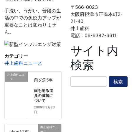
〒566-0023
手洗い、うがい、普段の生
大阪府摂津市正雀本町2-
活の中での免疫力アップが
21-40
重要なことは変わりませ
井上歯科
ん。
電話：06-6382-6611
サイト内
カテゴリー
検索
井上歯科ニュース
井上歯科ニュ
検
前の記事
ース
索:
歯を削る道
具の滅菌に
ついて
2009年9月23
日
井上歯科ニュ
ース